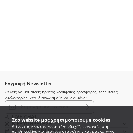
Εγγραφή Newsletter
Θέλεις να μαθαίνεις πρώτος κορυφαίες προσφορές, τελευταίες
κυκλοφορίες, νέα, διαγωνισμούς και όχι μόνο;
LIVE CHAT
Στο website μας χρησιμοποιούμε cookies
K ΕΞΥΠΗΡΕΤΗΣΗ
Κάνοντας κλικ στο κουμπί "Αποδοχή", συναινείς στη
χρήση cookies για σκοπούς στατιστικής και μάρκετινγκ.
ΤΑ ΚΑΤΑΣΤΗΜΑΤΑ ΜΑΣ