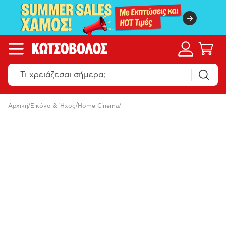
/
/
/
Αρχική
Εικόνα & Ήχος
Home Cinema