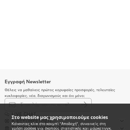
Εγγραφή Newsletter
Θέλεις να μαθαίνεις πρώτος κορυφαίες προσφορές, τελευταίες
κυκλοφορίες, νέα, διαγωνισμούς και όχι μόνο;
LIVE CHAT
Στο website μας χρησιμοποιούμε cookies
K ΕΞΥΠΗΡΕΤΗΣΗ
Κάνοντας κλικ στο κουμπί "Αποδοχή", συναινείς στη
χρήση cookies για σκοπούς στατιστικής και μάρκετινγκ.
ΤΑ ΚΑΤΑΣΤΗΜΑΤΑ ΜΑΣ