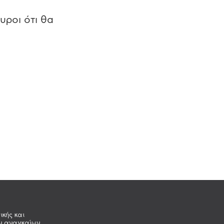
υροι ότι θα
ικής και
ων αναγκαίων