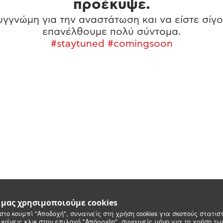
προέκυψε.
γγνώμη για την αναστάτωση και να είστε σίγο
επανέλθουμε πολύ σύντομα.
#staytuned #comingsoon
e μας χρησιμοποιούμε cookies
στο κουμπί "Αποδοχή", συναινείς στη χρήση cookies για σκοπούς στατιστ
 κάνεις κλικ στην επιλογή "Απόρριψη", συναινείς μόνο για τη χρήση τ